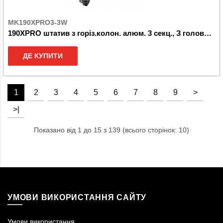
MK190XPRO3-3W
190XPRO штатив з горіз.колон. алюм. 3 секц., З головою 3W
ДЕ КУПИТИ
1
2
3
4
5
6
7
8
9
>
>|
Показано від 1 до 15 з 139 (всього сторінок: 10)
УМОВИ ВИКОРИСТАННЯ САЙТУ
Умови використання