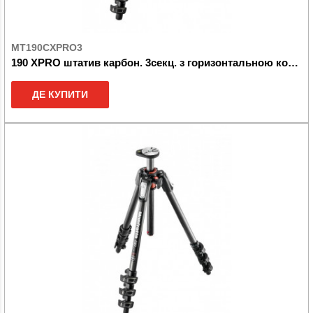
MT190CXPRO3
190 XPRO штатив карбон. 3секц. з горизонтальною колоною
ДЕ КУПИТИ