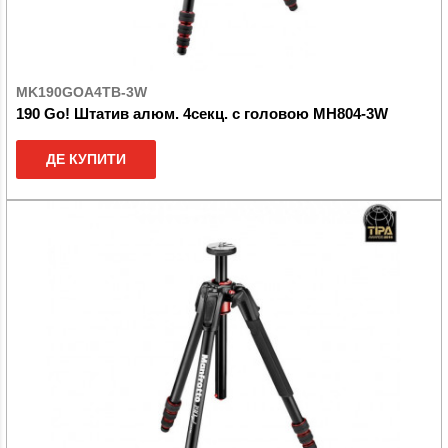
MK190GOA4TB-3W
190 Go! Штатив алюм. 4секц. c головою MH804-3W
ДЕ КУПИТИ