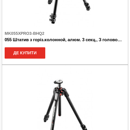
MK055XPRO3-BHQ2
055 Штатив з горіз.колонной, алюм. 3 секц., З головою BHQ2
ДЕ КУПИТИ