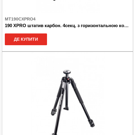
MT190CXPRO4
190 XPRO штатив карбон. 4секц. з горизонтальною колоною
ДЕ КУПИТИ