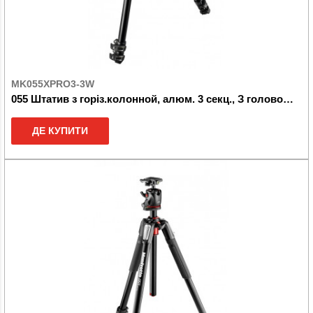
MK055XPRO3-3W
055 Штатив з горіз.колонной, алюм. 3 секц., З головою 3W
ДЕ КУПИТИ