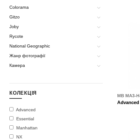
Colorama
ДЕ К
Gitzo
Joby
Rycote
National Geographic
Жанр фотографії
Камера
КОЛЕКЦІЯ
MB MA3-H
Advanced H
Advanced
ДЕ К
Essential
Manhattan
NX