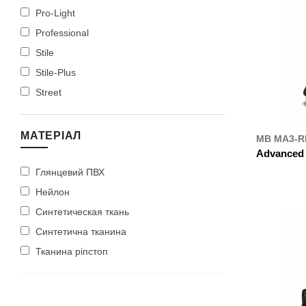
Pro-Light
Professional
Stile
Stile-Plus
Street
МАТЕРІАЛ
MB MA3-R
Advanced R
Глянцевий ПВХ
ДЕ К
Нейлон
Синтетическая ткань
Синтетична тканина
Тканина ріпстоп