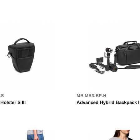
УПИТИ
ДЕ КУПИТИ
-S
MB MA3-BP-H
olster S III
Advanced Hybrid Backpack II
УПИТИ
ДЕ КУПИТИ