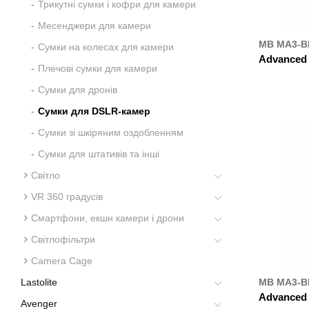
Трикутні сумки і кофри для камери
Месенджери для камери
MB MA3-B
Сумки на колесах для камери
Advanced 
Плечові сумки для камери
Сумки для дронів
ДЕ К
Сумки для DSLR-камер
Сумки зі шкіряним оздобленням
Сумки для штативів та інші
Світло
VR 360 градусів
Смартфони, екшн камери і дрони
Світлофільтри
Camera Cage
Lastolite
MB MA3-B
Advanced 
Avenger