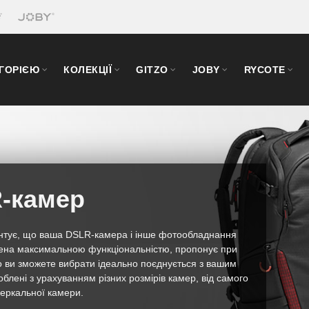
ЕГОРІЄЮ
КОЛЕКЦІЇ
GITZO
JOBY
RYCOTE
-камер
антує, що ваша DSLR-камера і інше фотообладнання
ащена максимальною функціональністю, пропонує при
 ви зможете вибрати ідеально поєднується з вашим
блені з урахуванням різних розмірів камер, від самого
зеркальної камери.