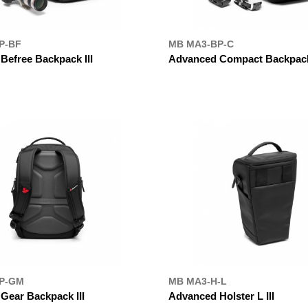
P-BF
MB MA3-BP-C
Befree Backpack III
Advanced Compact Backpack 
УПИТИ
ДЕ КУПИТИ
P-GM
MB MA3-H-L
Gear Backpack III
Advanced Holster L III