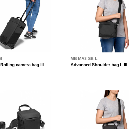
B
MB MA3-SB-L
olling camera bag III
Advanced Shoulder bag L III
УПИТИ
ДЕ КУПИТИ