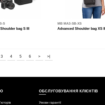
B-S
MB MA3-SB-XS
houlder bag S III
Advanced Shoulder bag XS II
УПИТИ
ДЕ КУПИТИ
3
4
5
6
>
>|
ІЮ
ОБСЛУГОВУВАННЯ КЛІЄНТІВ
'юторів
Умови гарантії