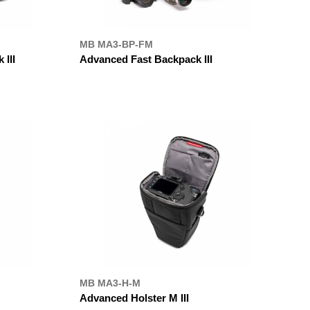
MB MA3-BP-FM
III
Advanced Fast Backpack III
ДЕ КУПИТИ
MB MA3-H-M
Advanced Holster M III