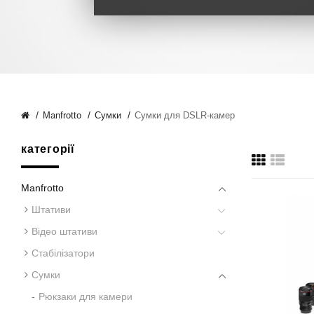
Manfrotto
Сумки
Сумки для DSLR-камер
категорії
Manfrotto
Штативи
Відео штативи
Стабілізатори
Сумки
Рюкзаки для камери