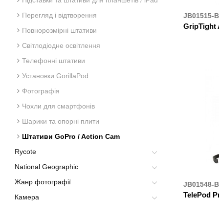
Підставки та штативи для планшетів / iPad
Перегляд і відтворення
JB01515-
GripTight 
Повнорозмірні штативи
Світлодіодне освітлення
ДЕ К
Телефонні штативи
Установки GorillaPod
Фотографія
Чохли для смартфонів
Шарики та опорні плити
Штативи GoPro / Action Cam
Rycote
National Geographic
Жанр фотографії
JB01548-
TelePod Pr
Камера
ДЕ К