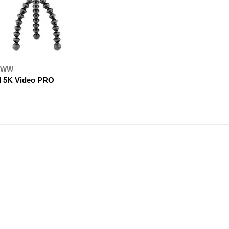
BWW
d 5K Video PRO
УПИТИ