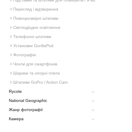
Підставки та штативи для планшетів / iPad
Перегляд і відтворення
Повнорозмірні штативи
Світлодіодне освітлення
Телефонні штативи
Установки GorillaPod
Фотографія
Чохли для смартфонів
Шарики та опорні плити
Штативи GoPro / Action Cam
Rycote
National Geographic
Жанр фотографії
Камера