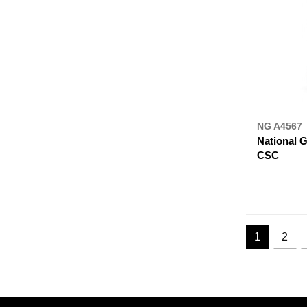
NG A4567
National G
CSC
ДЕ К
1
2