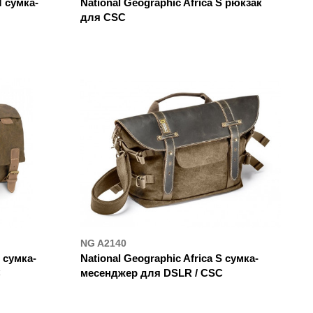
M сумка-
National Geographic Africa S рюкзак
для CSC
ДЕ КУПИТИ
NG A2140
S сумка-
National Geographic Africa S сумка-
C
месенджер для DSLR / CSC
ДЕ КУПИТИ