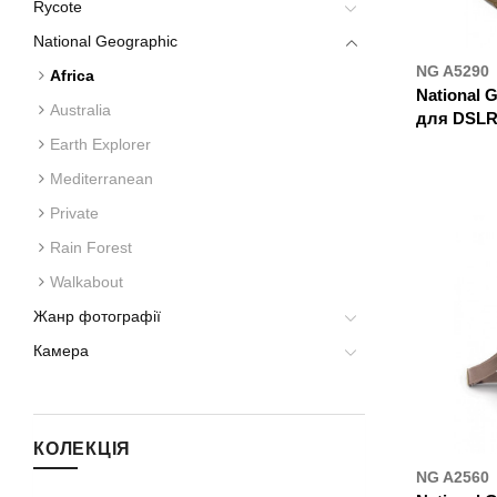
Rycote
National Geographic
NG A5290
Africa
National 
Australia
для DSLR
Earth Explorer
ДЕ К
Mediterranean
Private
Rain Forest
Walkabout
Жанр фотографії
Камера
КОЛЕКЦІЯ
NG A2560