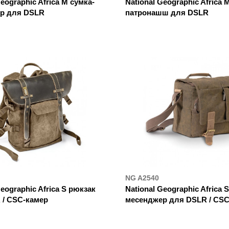
Geographic Africa M сумка-
National Geographic Africa 
р для DSLR
патронашш для DSLR
УПИТИ
ДЕ КУПИТИ
NG A2540
Geographic Africa S рюкзак
National Geographic Africa 
 / CSC-камер
месенджер для DSLR / CS
УПИТИ
ДЕ КУПИТИ