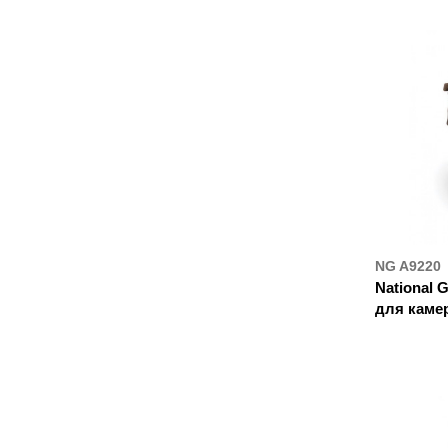
NG A9220
National 
для каме
ДЕ К