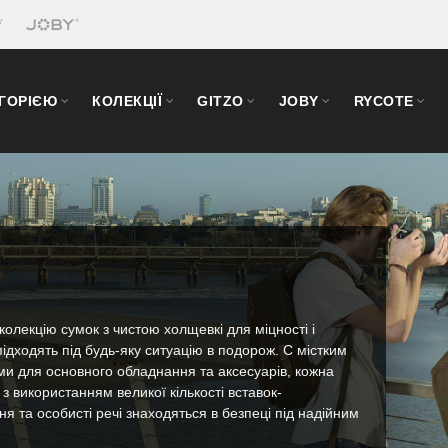
ЕГОРІЄЮ
КОЛЕКЦІЇ
GITZO
JOBY
RYCOTE
 колекцію сумок з чистою холщевкі для міцності і
ідходять під будь-яку ситуацію в подорож. C містким
и для основного обладнання та аксесуарів, кожна
 з використанням великої кількості вставок-
я та особисті речі знаходяться в безпеці під надійним