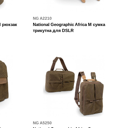
NG A2210
M рюкзак
National Geographic Africa M сумка
трикутна для DSLR
ДЕ КУПИТИ
NG A5250