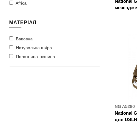
National 
Africa
месендже
ДЕ К
МАТЕРІАЛ
Бавовна
Натуральна шкіра
Полотняна тканина
NG A5280
National 
для DSLR
ДЕ К