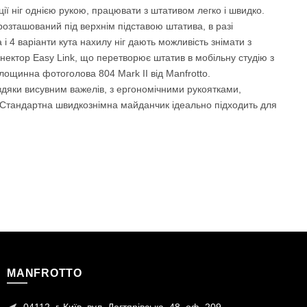
кції ніг однією рукою, працювати з штативом легко і швидко.
озташований під верхнім підставою штатива, в разі
і 4 варіанти кута нахилу ніг дають можливість знімати з
нектор Easy Link, що перетворює штатив в мобільну студію з
лощинна фотоголова 804 Mark II від Manfrotto.
вдяки висувним важелів, з ергономічними рукоятками,
. Стандартна швидкознімна майданчик ідеально підходить для
MANFROTTO