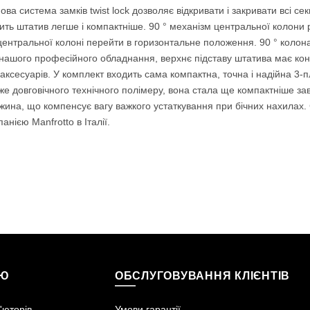
Нова система замків twist lock дозволяє відкривати і закривати всі се
ть штатив легше і компактніше. 90 ° механізм центральної колони р
центральної колоні перейти в горизонтальне положення. 90 ° колона 
 нашого професійного обладнання, верхнє підставу штатива має кон
ксесуарів. У комплект входить сама компактна, точна і надійна 3-п
же довговічного технічного полімеру, вона стала ще компактніше за
ужина, що компенсує вагу важкого устаткування при бічних нахилах
ією Manfrotto в Італії.
ІЮ
ОБСЛУГОВУВАННЯ КЛІЄНТІВ
'юторів
Умови гарантії