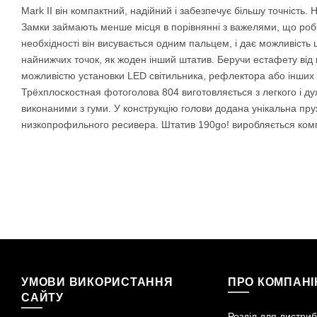
Mark II він компактний, надійний і забезпечує більшу точність. 
Замки займають менше місця в порівнянні з важелями, що роби
необхідності він висувається одним пальцем, і дає можливість 
найнижчих точок, як жоден інший штатив. Беручи естафету від
можливістю установки LED світильника, рефлектора або інших а
Трёхплоскостная фотоголова 804 виготовляється з легкого і ду
виконаними з гуми. У конструкцію голови додана унікальна пр
низкопрофильного ресивера. Штатив 190go! виробляється компан
УМОВИ ВИКОРИСТАННЯ
ПРО КОМПАН
САЙТУ
Розділ для дистриб