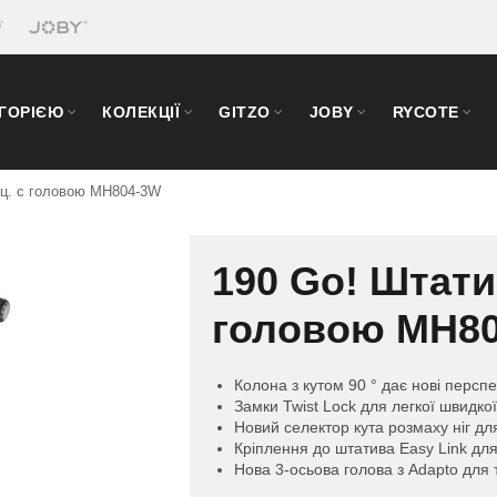
ЕГОРІЄЮ
КОЛЕКЦІЇ
GITZO
JOBY
RYCOTE
кц. c головою MH804-3W
190 Go! Штати
головою MH8
Колона з кутом 90 ° дає нові персп
Замки Twist Lock для легкої швидкої 
Новий селектор кута розмаху ніг дл
Кріплення до штатива Easy Link для
Нова 3-осьова голова з Adapto для 