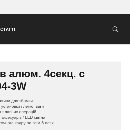
СТАТТІ
в алюм. 4секц. c
04-3W
ективи для зйомки
установки і легкої ваги
я плавних операцій
 аксесуарів / LED світла
точного кадру по всім 3 осях