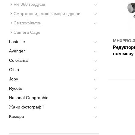
VR 360 градусів
Смартфони, екшн камери і дрони
Світлофільтри
Camera Cage
MHXPRO-
Lastolite
Редукторн
Avenger
полімеру
Colorama
ДЕ К
Gitzo
Joby
Rycote
National Geographic
Жанр фотографії
Камера