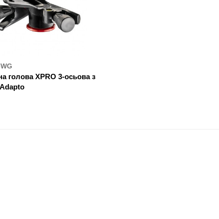
3WG
а голова XPRO 3-осьова з
 Adapto
УПИТИ