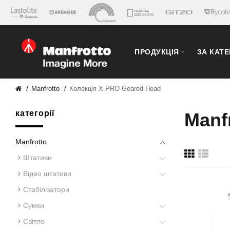
ПРОДУКЦІЯ
ЗА КАТ
Manfrotto
Колекція X-PRO-Geared-Head
категорії
Manf
Manfrotto
Штативи
Відео штативи
Стабілізатори
Сумки
Світло