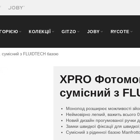
ЕГОРІЄЮ
КОЛЕКЦІЇ
GITZO
JOBY
RYCOTE
 сумісний з FLUIDTECH базою
XPRO Фотомон
сумісний з F
Монопод розширює можливості зйо
Неймовірно легкий, важить всього 0,
Новий дизайн прогумованої ручки 
Замки швидкої фіксації для швидкої
Сумісний з рідинної базою Manfrot