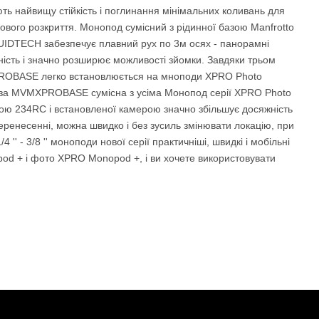
ть найвищу стійкість і поглинання мінімальних коливань для
кового розкриття. Монопод сумісний з рідинної базою Manfrotto
IDTECH забезпечує плавний рух по 3м осях - панорамні
ність і значно розширює можливості зйомки. Завдяки трьом
XPROBASE легко встановлюється на мноподи XPRO Photo
База MVMXPROBASE сумісна з усіма Монопод серії XPRO Photo
ю 234RC і встановленої камерою значно збільшує досяжність
 перенесенні, можна швидко і без зусиль змінювати локацію, при
'' - 3/8 '' моноподи нової серії практичніші, швидкі і мобільні
od + і фото XPRO Monopod +, і ви хочете використовувати