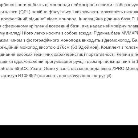
рбонові ноги роблять ці моноподи неймовірно легкими і забезпечую
мки кліпси (QPL) надійно фіксуються і виключають можливість випад
офесійний рідинної відео монопод. Інноваційна рідинна база FLU
а сферичному кріпленні всередині бази, яка надає неймовірну плав
му вигляді і його легко носити з собою всюди. Рідинна база MVM
Таким чином з фотографічного монопода виходить відеомонопод. 
ційний монопод висотою 176см (63,9дюймов). Комплект з головко
оєднання високих технічних характеристик і портативності: легкий в
авдяки вдосконаленій прогумованої ручці і двом кріпильних гвинтів 1/4 
frotto 695CX. Увага: Якщо у вас є два монопода відео XPRO Monop
артикул R108852 (натисніть для скачування інструкції)