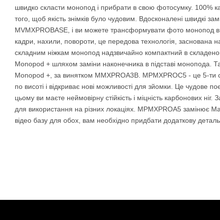
швидко скласти монопод і прибрати в свою фотосумку. 100% ка
того, щоб якість знімків було чудовим. Вдосконалені швидкі за
MVMXPROBASE, і ви можете трансформувати фото монопод в пр
кадри, нахили, повороти, це передова технологія, заснована н
складним ніжкам монопод надзвичайно компактний в складено
Monopod + шляхом заміни наконечника в підставі монопода. 
Monopod +, за винятком MMXPROA3B. MPMXPROC5 - це 5-ти сек
по висоті і відкриває нові можливості для зйомки. Це чудове п
цьому ви маєте неймовірну стійкість і міцність карбонових ніг. З
для використання на різних локаціях. MPMXPROA5 замінює Man
відео базу для обох, вам необхідно придбати додаткову деталь 