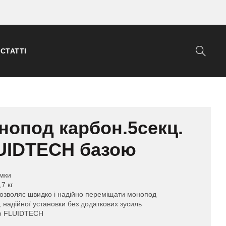
СТАТТІ
опод карбон.5секц.
LUIDTECH базою
мки
7 кг
дозволяє швидко і надійно переміщати монопод
, надійної установки без додаткових зусиль
to FLUIDTECH