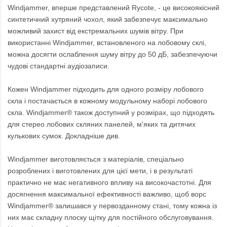
Windjammer, вперше представлений Rycote, - це високоякісний
синтетичний хутряний чохол, який забезпечує максимально
можливий захист від екстремальних шумів вітру. При
використанні Windjammer, встановленого на лобовому склі,
можна досягти ослаблення шуму вітру до 50 дБ, забезпечуючи
чудові стандартні аудіозаписи.
Кожен Windjammer підходить для одного розміру лобового
скла і постачається в кожному модульному наборі лобового
скла. Windjammer® також доступний у розмірах, що підходять
для стерео лобових скляних панелей, м'яких та дитячих
кулькових сумок. Докладніше див.
Windjammer виготовляється з матеріалів, спеціально
розроблених і виготовлених для цієї мети, і в результаті
практично не має негативного впливу на високочастотні. Для
досягнення максимальної ефективності важливо, щоб ворс
Windjammer® залишався у первозданному стані, тому кожна із
них має складну плоску щітку для постійного обслуговування.