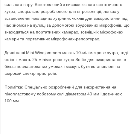
сильного вітру. Виготовлений з високоякісного синтетичного
хутра, спеціально розробленого для вітроізоляції, легких у
встановленні накладних хутряних чохлів для використання під
час зйомки на вулиці за допомогою вбудованих мікрофонів, що
знаходяться на портативних камерах, зовнішніх мікрофонах
камери та портативних мікрофонах-репортерах.
Деякі наші Mini Windjammers мають 10-міліметрове хутро, тоді
як інші мають 25-міліметрове хутро Softie для використання в
більш невлаштованих умовах і можуть бути встановлені на
широкий спектр пристроїв.
Примітка: Спеціально розроблений для використання на
пінопластовому лобовому склі діаметром 40 мм і довжиною
100 мм