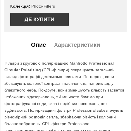
Колекція:
Photo-Filters
ДЕ КУПИТИ
Опис
Характеристики
Фільтри з круговою поляризацією Manfrotto
Professional
Circular Polarizing
(CPL-фільтри) покращують загальний
вигляд фотографії декількома шляхами. По-перше, вони
збільшують колірної контраст і насиченість, наприклад, у
блакитного неба. По-друге, вони зменшують кількість засветов і
небажаних віддзеркалень, які ми часто бачимо при
фотографуванні води, скла і подібних поверхонь, що
відбивають. Поляризаційні фільтри Professional забезпечують
рівномірний розподіл світла, зберігаючи різкість і колірний
баланс зображень. CPL-фільтри Professional
водовідштовхувальні, стійкі до подряпин і маслу, мають