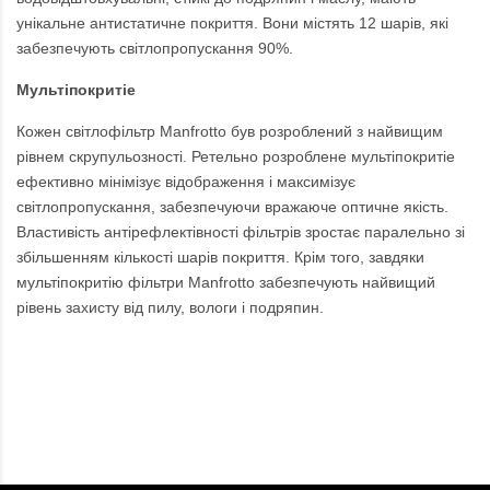
унікальне антистатичне покриття. Вони містять 12 шарів, які
забезпечують світлопропускання 90%.
Мультіпокритіе
Кожен світлофільтр Manfrotto був розроблений з найвищим
рівнем скрупульозності. Ретельно розроблене мультіпокритіе
ефективно мінімізує відображення і максимізує
світлопропускання, забезпечуючи вражаюче оптичне якість.
Властивість антірефлектівності фільтрів зростає паралельно зі
збільшенням кількості шарів покриття. Крім того, завдяки
мультіпокритію фільтри Manfrotto забезпечують найвищий
рівень захисту від пилу, вологи і подряпин.