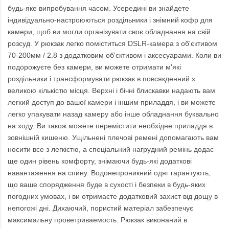
будь-яке випробування часом. Усередині ви знайдете
індивідуально-настроюються роздільники і знімний кофр для
камери, щоб ви могли організувати своє обладнання на свій
розсуд. У рюкзак легко поміститься DSLR-камера з об'єктивом
70-200мм / 2.8 з додатковим об'єктивом і аксесуарами. Коли ви
подорожуєте без камери, ви можете отримати м'які
роздільники і трансформувати рюкзак в повсякденний з
великою кількістю місця. Верхні і бічні блискавки надають вам
легкий доступ до вашої камери і іншим приладдя, і ви можете
легко упакувати назад камеру або інше обладнання буквально
на ходу. Ви також можете перемістити необхідне приладдя в
зовнішній кишеню. Ущільнені плечові ремені допомагають вам
носити все з легкістю, а спеціальний нагрудний ремінь додає
ще один рівень комфорту, знімаючи будь-які додаткові
навантаження на спину. Водонепроникний одяг гарантують,
що ваше спорядження буде в сухості і безпеки в будь-яких
погодних умовах, і ви отримаєте додатковий захист від дощу в
непогожі дні. Дихаючий, пористий матеріал забезпечує
максимальну проветриваемость. Рюкзак виконаний в