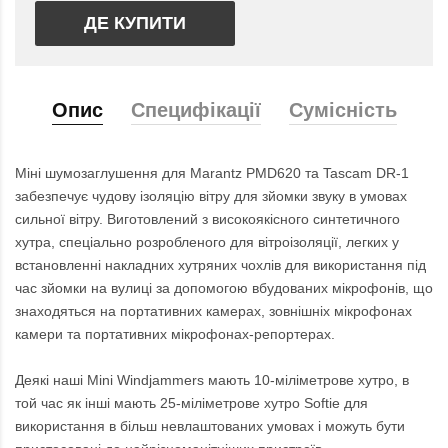
ДЕ КУПИТИ
Опис
Специфікації
Сумісність
Міні шумозаглушення для Marantz PMD620 та Tascam DR-1
забезпечує чудову ізоляцію вітру для зйомки звуку в умовах
сильної вітру. Виготовлений з високоякісного синтетичного
хутра, спеціально розробленого для вітроізоляції, легких у
встановленні накладних хутряних чохлів для використання під
час зйомки на вулиці за допомогою вбудованих мікрофонів, що
знаходяться на портативних камерах, зовнішніх мікрофонах
камери та портативних мікрофонах-репортерах.
Деякі наші Mini Windjammers мають 10-міліметрове хутро, в
той час як інші мають 25-міліметрове хутро Softie для
використання в більш невлаштованих умовах і можуть бути