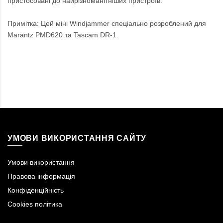
пристосовані до найрізноманітніших пристроїв.
Примітка: Цей міні Windjammer спеціально розроблений для
Marantz PMD620 та Tascam DR-1.
УМОВИ ВИКОРИСТАННЯ САЙТУ
Умови використання
Правова інформація
Конфіденційність
Cookies політика