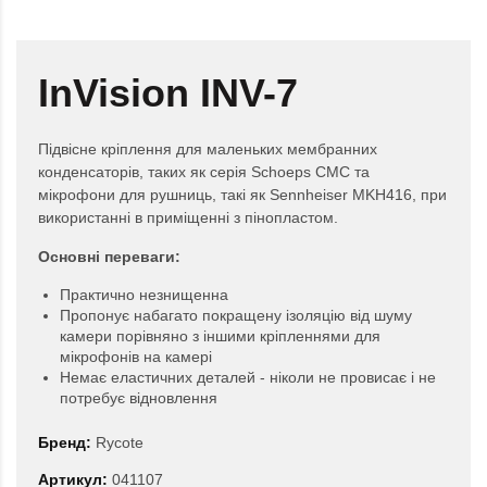
InVision INV-7
Підвісне кріплення для маленьких мембранних
конденсаторів, таких як серія Schoeps CMC та
мікрофони для рушниць, такі як Sennheiser MKH416, при
використанні в приміщенні з пінопластом.
Основні переваги:
Практично незнищенна
Пропонує набагато покращену ізоляцію від шуму
камери порівняно з іншими кріпленнями для
мікрофонів на камері
Немає еластичних деталей - ніколи не провисає і не
потребує відновлення
Бренд:
Rycote
Артикул:
041107