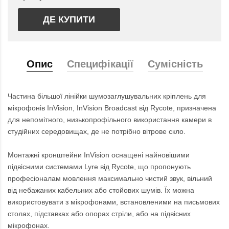
ДЕ КУПИТИ
Опис
Специфікації
Сумісність
Частина більшої лінійки шумозаглушувальних кріплень для
мікрофонів InVision, InVision Broadcast від Rycote, призначена
для непомітного, низькопрофільного використання камери в
студійних середовищах, де не потрібно вітрове скло.
Монтажні кронштейни InVision оснащені найновішими
підвісними системами Lyre від Rycote, що пропонують
професіоналам мовлення максимально чистий звук, вільний
від небажаних кабельних або стойових шумів. Їх можна
використовувати з мікрофонами, встановленими на письмових
столах, підставках або опорах стріли, або на підвісних
мікрофонах.