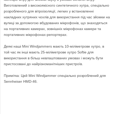
Виготовлений з високоякісного синтетичного хутра, спеціально
розробленого для вітроізоляції, легких у встановленні
накладних хутряних чохлів для використання під час зйомки на
вулиці за допомогою вбудованих мікрофонів, що знаходяться
на портативних камерах, зовнішніх мікрофонах камери та
портативних мікрофонах-репортерах.
Деякі наші Mini Windjammers мають 10-міліметрове хутро, в
той час як інші мають 25-міліметрове хутро Softie для
використання в більш невлаштованих умовах і можуть бути
пристосовані до найрізноманітніших пристроїв.
Примітка: Цей Mini Windjammer спеціально розроблений для
Sennheiser HMD-46.