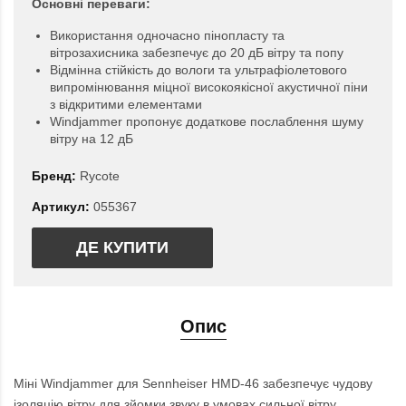
Основні переваги:
Використання одночасно пінопласту та
вітрозахисника забезпечує до 20 дБ вітру та попу
Відмінна стійкість до вологи та ультрафіолетового
випромінювання міцної високоякісної акустичної піни
з відкритими елементами
Windjammer пропонує додаткове послаблення шуму
вітру на 12 дБ
Бренд:
Rycote
Артикул:
055367
ДЕ КУПИТИ
Опис
Міні Windjammer для Sennheiser HMD-46 забезпечує чудову
ізоляцію вітру для зйомки звуку в умовах сильної вітру.