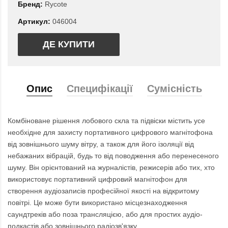
Бренд:
Rycote
Артикул:
046004
ДЕ КУПИТИ
Опис
Специфікації
Сумісність
Комбіноване рішення лобового скла та підвіски містить усе
необхідне для захисту портативного цифрового магнітофона
від зовнішнього шуму вітру, а також для його ізоляції від
небажаних вібрацій, будь то від поводження або перенесеного
шуму. Він орієнтований на журналістів, режисерів або тих, хто
використовує портативний цифровий магнітофон для
створення аудіозаписів професійної якості на відкритому
повітрі. Це може бути використано місцезнаходження
саундтреків або поза трансляцією, або для простих аудіо-
подкастів або зовнішнього радіозв'язку.