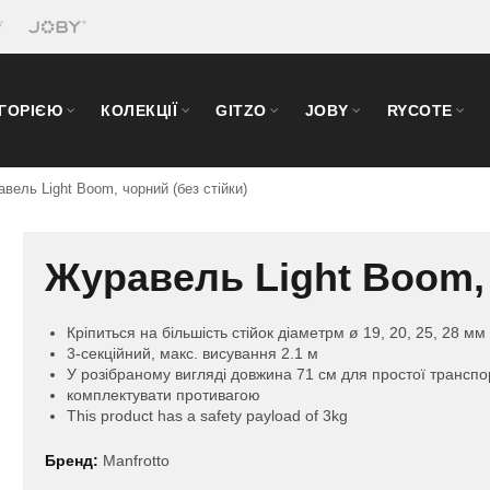
ЕГОРІЄЮ
КОЛЕКЦІЇ
GITZO
JOBY
RYCOTE
вель Light Boom, чорний (без стійки)
Журавель Light Boom, 
Кріпиться на більшість стійок діаметрм ø 19, 20, 25, 28 мм
3-секційний, макс. висування 2.1 м
У розібраному вигляді довжина 71 см для простої трансп
комплектувати противагою
This product has a safety payload of 3kg
Бренд:
Manfrotto