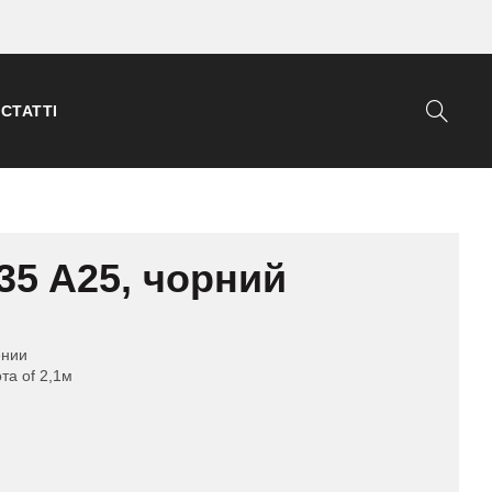
СТАТТІ
35 A25, чорний
ении
та of 2,1м