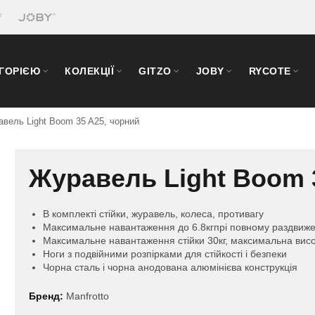
ЕГОРІЄЮ
КОЛЕКЦІЇ
GITZO
JOBY
RYCOTE
вель Light Boom 35 A25, чорний
Журавель Light Boom 
В комплекті стійки, журавель, колеса, противагу
Максимальне навантаження до 6.8кгпрі повному раздвиж
Максимальне навантаження стійки 30кг, максимальна висо
Ноги з подвійними розпірками для стійкості і безпеки
Чорна сталь і чорна анодована алюмінієва конструкція
Бренд:
Manfrotto