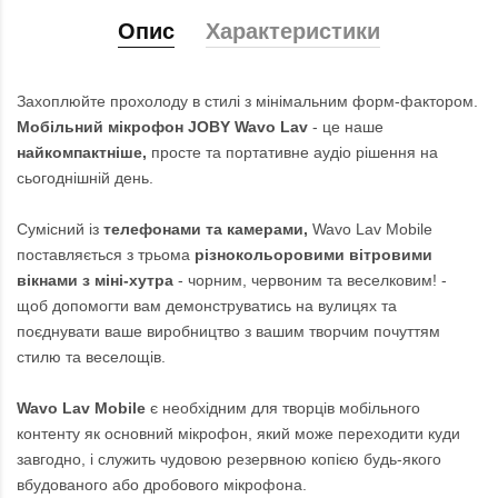
Опис
Характеристики
Захоплюйте прохолоду в стилі з мінімальним форм-фактором.
Мобільний мікрофон JOBY Wavo Lav
- це наше
найкомпактніше,
просте та портативне аудіо рішення на
сьогоднішній день.
Сумісний із
телефонами та камерами,
Wavo Lav Mobile
поставляється з трьома
різнокольоровими вітровими
вікнами з міні-хутра
- чорним, червоним та веселковим! -
щоб допомогти вам демонструватись на вулицях та
поєднувати ваше виробництво з вашим творчим почуттям
стилю та веселощів.
Wavo Lav Mobile
є необхідним для творців мобільного
контенту як основний мікрофон, який може переходити куди
завгодно, і служить чудовою резервною копією будь-якого
вбудованого або дробового мікрофона.