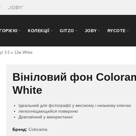
ЕГОРІЄЮ
КОЛЕКЦІЇ
GITZO
JOBY
RYCOTE
yl 3.5 x 12м White
Вініловий фон Colorama
White
Ідеальний для фотографії у високому і низькому ключах
легкоочіщающейся поверхню
Довговічний у використанні
Бренд:
Colorama