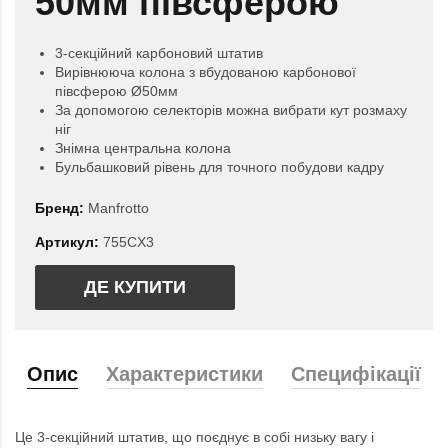
50мм півсферою
3-секційний карбоновий штатив
Вирівнююча колона з вбудованою карбонової
півсферою Ø50мм
За допомогою селекторів можна вибрати кут розмаху
ніг
Знімна центральна колона
Бульбашковий рівень для точного побудови кадру
Бренд:
Manfrotto
Артикул:
755CX3
ДЕ КУПИТИ
Опис
Характеристики
Специфікації
Це 3-секційний штатив, що поєднує в собі низьку вагу і