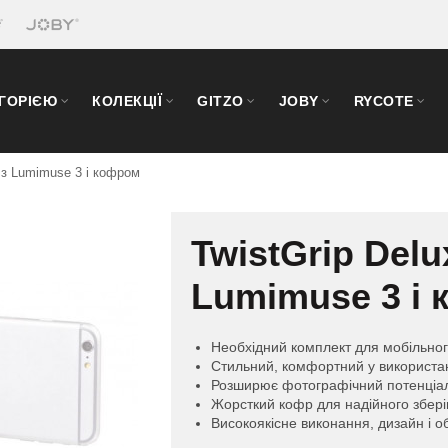
ЕГОРІЄЮ
КОЛЕКЦІЇ
GITZO
JOBY
RYCOTE
 з Lumimuse 3 і кофром
TwistGrip Del
Lumimuse 3 і
Необхідний комплект для мобільног
Стильний, комфортний у використа
Розширює фотографічний потенціа
Жорсткий кофр для надійного збері
Високоякісне виконання, дизайн і о