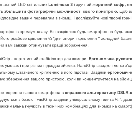
мпактний LED-світильник
Lumimuse 3
і зручний
жорсткий кофр,
як
уть
збільшити фотографічні можливості свого пристрою,
щоб ви
дповідає вашим перевагам в зйомці, і досліджуйте нові творчі гра
мартфонів преміум-класу. Він закріплює будь-смартфон на будь-як
 Його різьбове кріплення ¼ "для опори і кріплення '' холодний башма
аючи вам завжди отримувати кращі зображення.
tGrip - портативний стабілізатор для камери.
Ергономічна рукоят
их умовах і при різних підходах зйомки. HandGrip швидко і легко з'є
альному штативного кріпленню в його підставі. Завдяки
ергономічн
чує збереження вашого пристрою, коли ви концентруєтеся на зйомці
перетворення вашого смартфона в
справжню альтернативу DSLR-к
єднується з базою TwistGrip завдяки універсальному гвинта ¼ ", до
аксимальна гнучкість в технічних комбінаціях для зйомки на смарт