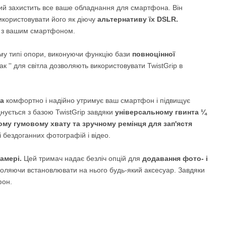
ий захистить все ваше обладнання для смартфона. Він
користовувати його як діючу
альтернативу їх DSLR.
ні з вашим смартфоном.
ому типі опори, виконуючи функцію бази
повноцінної
к '' для світла дозволяють використовувати TwistGrip в
ка
комфортно і надійно утримує ваш смартфон і підвищує
днується з базою TwistGrip завдяки
універсальному гвинта ¼
ому гумовому хвату та зручному ремінця для зап'ястя
 бездоганних фотографій і відео.
амері.
Цей тримач надає безліч опцій для
додавання фото- і
зволяючи встановлювати на нього будь-який аксесуар. Завдяки
фон.