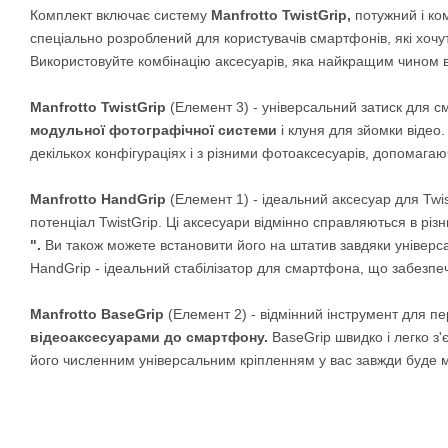
Комплект включає систему
Manfrotto TwistGrip,
потужний і ко
спеціально розроблений для користувачів смартфонів, які хоч
Використовуйте комбінацію аксесуарів, яка найкращим чином ві
Manfrotto TwistGrip
(Елемент 3) - універсальний затиск для с
модульної фотографічної системи
і клуня для зйомки відео.
декількох конфігураціях і з різними фотоаксесуарів, допомаг
Manfrotto HandGrip
(Елемент 1) - ідеальний аксесуар для Twis
потенціал TwistGrip. Ці аксесуари відмінно справляються в різн
".
Ви також можете встановити його на штатив завдяки універс
HandGrip - ідеальний стабілізатор для смартфона, що забезпе
Manfrotto BaseGrip
(Елемент 2) - відмінний інструмент для 
відеоаксесуарами до смартфону.
BaseGrip швидко і легко з'
його численним універсальним кріпленням у вас завжди буде м