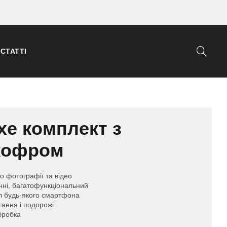
СТАТТІ
uxe комплект з
 кофром
о фотографії та відео
нні, багатофункціональний
л будь-якого смартфона
гання і подорожі
бробка