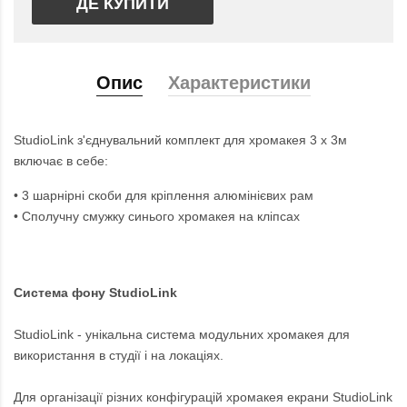
ДЕ КУПИТИ
Опис
Характеристики
StudioLink з'єднувальний комплект для хромакея 3 х 3м
включає в себе:
• 3 шарнірні скоби для кріплення алюмінієвих рам
• Сполучну смужку синього хромакея на кліпсах
Система фону StudioLink
StudioLink - унікальна система модульних хромакея для
використання в студії і на локаціях.
Для організації різних конфігурацій хромакея екрани StudioLink