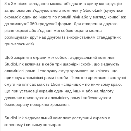
3 x 3м після складання можна об'єднати в єдину конструкцію
за допомогою з'єднувального комплекту StudioLink (купується
окремо): один до іншого по прямій лінії або у вигляді кривої аж
до замкнутої 360-градусної форми. Для створення другого
рівня окремі або з'єднані між собою екрани можна
розміщувати друг над другом (з використанням стандартних
грип-власників).
Щоб закріпити екрани між собою, з'єднувальний комплект
StudioLink включає в себе три шарнірні скоби, що з'єднують
алюмінієві рами, і сполучну смугу хромакея на кліпсах, що
приховує алюмінієві рами і скоби. Полотно хромакея і сполучні
смуги на кліпсах мають 15см «спідницю» по нижньому краю,
що при установці екранів один над іншим або на підлогу
дозволяє приховувати алюмінієву раму і забезпечувати
безперервну поверхню хромакея.
StudioLink з'єднувальний комплект доступний окремо в
зеленому і синьому кольорах.