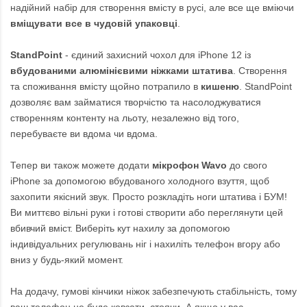
надійний набір для створення вмісту в русі, але все ще вміючи
вміщувати все в чудовій упаковці
.
StandPoint
- єдиний захисний чохол для iPhone 12 із
вбудованими алюмінієвими ніжками штатива
. Створення
та споживання вмісту щойно потрапило в
кишеню
. StandPoint
дозволяє вам займатися творчістю та насолоджуватися
створенням контенту на льоту, незалежно від того,
перебуваєте ви вдома чи вдома.
Тепер ви також можете додати
мікрофон Wavo
до свого
iPhone за допомогою вбудованого холодного взуття, щоб
захопити якісний звук. Просто розкладіть ноги штатива і БУМ!
Ви миттєво вільні руки і готові створити або переглянути цей
вбивчий вміст. Виберіть кут нахилу за допомогою
індивідуальних регулювань ніг і нахиліть телефон вгору або
вниз у будь-який момент.
На додачу, гумові кінчики ніжок забезпечують стабільність, тому