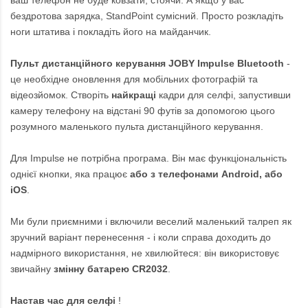
ваш телефон не буде ковзати, стоячи. А якщо у вас
бездротова зарядка, StandPoint сумісний. Просто розкладіть
ноги штатива і покладіть його на майданчик.
Пульт дистанційного керування JOBY Impulse Bluetooth
-
це необхідне оновлення для мобільних фотографій та
відеозйомок. Створіть
найкращі
кадри для селфі, запустивши
камеру телефону на відстані 90 футів за допомогою цього
розумного маленького пульта дистанційного керування.
Для Impulse не потрібна програма. Він має функціональність
однієї кнопки, яка працює
або з телефонами Android, або
iOS
.
Ми були приємними і включили веселий маленький талреп як
зручний варіант перенесення - і коли справа доходить до
надмірного використання, не хвилюйтеся: він використовує
звичайну
змінну батарею CR2032
.
Настав час для селфі
!