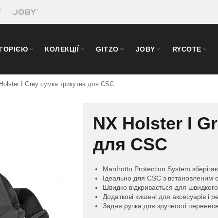
ЕГОРІЄЮ
КОЛЕКЦІЇ
GITZO
JOBY
RYCOTE
Holster I Grey сумка трикутна для CSC
NX Holster I G
для CSC
Manfrotto Protection System зберіга
Ідеально для CSC з встановленим 
Швидко відкривається для швидкого
Додаткові кишені для аксесуарів і р
Задня ручка для зручності перенес