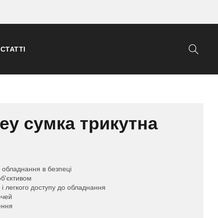
СТАТТІ
rey сумка трикутна
є обладнання в безпеці
об'єктивом
 і легкого доступу до обладнання
ечей
ення