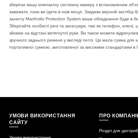
зберігає вашу компактну системну камеру з встановленим об'єкт
заважати, поки ви їдете в нові місця. Завдяки верхній застібц
захисту Manfrotto Protection System ваше обладнання буде в без
Зберігайте особисті речі та аксесуари, такі як телефон, ключі,
зйомки на відстані витягнутої руки. Ви також можете відрегул
зручного заднього ременя у вигляді петлі. Ця мала сумка для
портативної сумкою, виготовленої за високими стандартами в І
УМОВИ ВИКОРИСТАННЯ
ПРО КОМПАН
САЙТУ
Розділ для дистриб
Умови використання