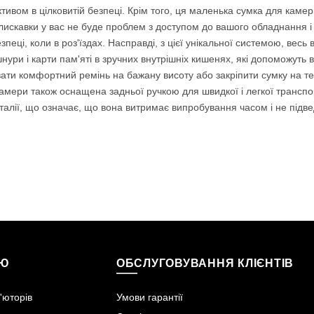
ивом в цілковитій безпеці. Крім того, ця маленька сумка для камер
і-блискавки у вас не буде проблем з доступом до вашого обладнання 
пеці, коли в роз'їздах. Насправді, з цієї унікальної системою, весь 
 шнури і карти пам'яті в зручних внутрішніх кишенях, які допоможуть
ювати комфортний ремінь на бажану висоту або закріпити сумку на 
 камери також оснащена задньої ручкою для швидкої і легкої транс
талії, що означає, що вона витримає випробування часом і не підве
ІЮ
ОБСЛУГОВУВАННЯ КЛІЄНТІВ
'юторів
Умови гарантії