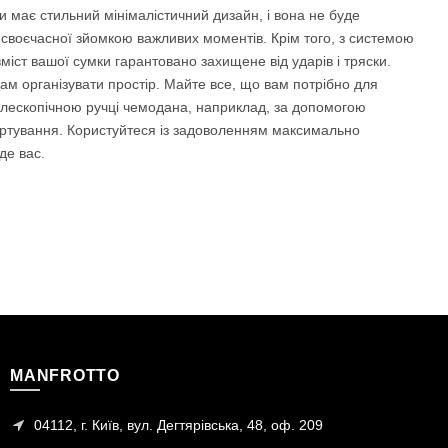
и має стильний мінімалістичний дизайн, і вона не буде
і своєчасної зйомкою важливих моментів. Крім того, з системою
вміст вашої сумки гарантовано захищене від ударів і тряски.
 вам організувати простір. Майте все, що вам потрібно для
телескопічною ручці чемодана, наприклад, за допомогою
портування. Користуйтеся із задоволенням максимально
де вас.
MANFROTTO
04112, г. Київ, вул. Дегтярівська, 48, оф. 209