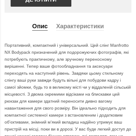
Опис
Характеристики
Портативний, компактний і універсальний. Цей слінг Manfrotto
NX Bodypack призначений для подорожуючих фотографів, які
потребують практичному, але зручному переносному
вирішенні. Тепер ваше фотообладнання та аксесуари
переходять на наступний рівень. Завдяки цьому стильному
слінгу ваші руки завжди будуть вільні для побудови кадру і
самої зйомки, будь то в великому місті чи у віддаленій сільській
місцевості. З двома окремими відсіками на блискавки цей
рюкзак для камери здатний переносити дивно вагому
навантаження для свого розміру. Він ідеально підходить для
компактної системної камери з встановленим і додатковим
об'єктивами, знімний м'який вкладиш надійно утримує ваш
пристрій на місці, поки ви в дорозі. У вас буде легкий доступ до