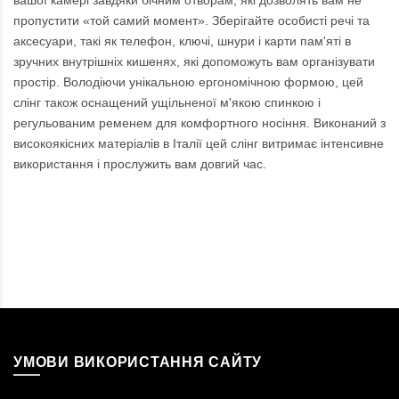
вашої камері завдяки бічним отворам, які дозволять вам не
пропустити «той самий момент». Зберігайте особисті речі та
аксесуари, такі як телефон, ключі, шнури і карти пам'яті в
зручних внутрішніх кишенях, які допоможуть вам організувати
простір. Володіючи унікальною ергономічною формою, цей
слінг також оснащений ущільненої м'якою спинкою і
регульованим ременем для комфортного носіння. Виконаний з
високоякісних матеріалів в Італії цей слінг витримає інтенсивне
використання і прослужить вам довгий час.
УМОВИ ВИКОРИСТАННЯ САЙТУ