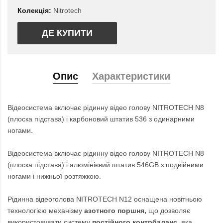
Колекція:
Nitrotech
ДЕ КУПИТИ
Опис
Характеристики
Відеосистема включає рідинну відео голову NITROTECH N8
(плоска підстава) і карбоновий штатив 536 з одинарними
ногами.
Відеосистема включає рідинну відео голову NITROTECH N8
(плоска підстава) і алюмінієвий штатив 546GB з подвійними
ногами і нижньої розтяжкою.
Рідинна відеоголова NITROTECH N12 оснащена новітньою
технологією механізму
азотного поршня,
що дозволяє
використовувати систему
постійного контрбаланс,
яка