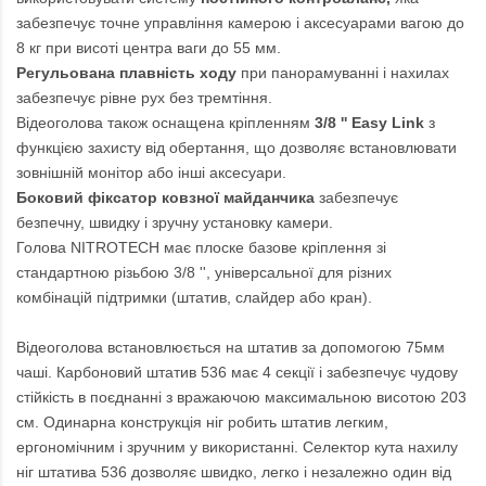
забезпечує точне управління камерою і аксесуарами вагою до
8 кг при висоті центра ваги до 55 мм.
Регульована плавність ходу
при панорамуванні і нахилах
забезпечує рівне рух без тремтіння.
Відеоголова також оснащена кріпленням
3/8 '' Easy Link
з
функцією захисту від обертання, що дозволяє встановлювати
зовнішній монітор або інші аксесуари.
Боковий фіксатор ковзної майданчика
забезпечує
безпечну, швидку і зручну установку камери.
Голова NITROTECH має плоске базове кріплення зі
стандартною різьбою 3/8 '', універсальної для різних
комбінацій підтримки (штатив, слайдер або кран).
Відеоголова встановлюється на штатив за допомогою 75мм
чаші. Карбоновий штатив 536 має 4 секції і забезпечує чудову
стійкість в поєднанні з вражаючою максимальною висотою 203
см. Одинарна конструкція ніг робить штатив легким,
ергономічним і зручним у використанні. Селектор кута нахилу
ніг штатива 536 дозволяє швидко, легко і незалежно один від