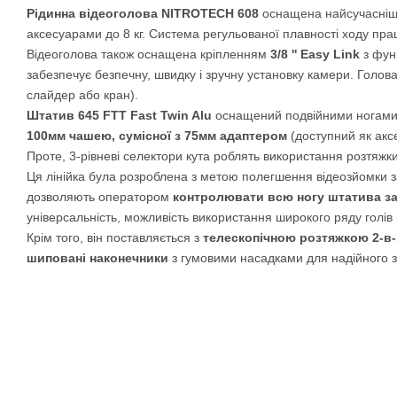
Рідинна відеоголова NITROTECH 608
оснащена найсучаснішо
аксесуарами до 8 кг. Система регульованої плавності ходу прац
Відеоголова також оснащена кріпленням
3/8 '' Easy Link
з функ
забезпечує безпечну, швидку і зручну установку камери. Голов
слайдер або кран).
Штатив 645 FTT Fast Twin Alu
оснащений подвійними ногами
100мм чашею, сумісної з 75мм адаптером
(доступний як акс
Проте, 3-рівневі селектори кута роблять використання розтяжк
Ця лінійка була розроблена з метою полегшення відеозйомки за
дозволяють оператором
контролювати всю ногу штатива з
універсальність, можливість використання широкого ряду голів і
Крім того, він поставляється з
телескопічною розтяжкою 2-в-
шиповані наконечники
з гумовими насадками для надійного з