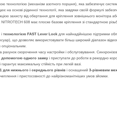
ю технологією (механізм азотного поршня), яка забезпечує систем
ює на основі рідинної технології, яка завдяки своїй формулі забез
цією захисту від обертання для кріплення зовнішнього монітора аб
а NITROTECH 608 має плоске базове кріплення зі стандартною різьбою
 і
технологією FAST Lever Lock
для найнадійнішою підтримки об
есуар), що дозволяє використовувати більш широкий діапазон відео
и опціональним.
 рахунок скорочення часу настройки і обслуговування. Синхронізов
а допомогою одного замку
і приступати до роботи в рекордно кор
 гарантує максимальну стійкість при легкій вазі.
1 для нижнього і середнього рівнів
і оснащений
3-рівневим ме
чеплення і пристосовності до найрізноманітніших умов зйомки.