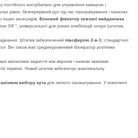
у постійного контрбаланс для управління камерою і
печує рівне, безперервний рух під час панорамування і нахилах.
о інших аксесуарів.
Боковий фіксатор ковзної майданчика
 3/8 '', універсальної для різних комбінацій опори (штатив,
ладнання. Штатив забезпечений
півсферою 2-в-1:
стандартної
гол. Він також має среднеуровневий блокіратор розтяжки.
ані механізми закриття між верхнім і нижнім замками
откі терміни. Новий штатив забезпечує максимальну
ханізмом вибору кута
для легкого налаштування. У комплекті