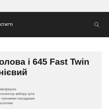
СТАТТІ
голова і 645 Fast Twin
нієвий
півсферою
 селектор вибору кута
з гумовими насадками
 штатива