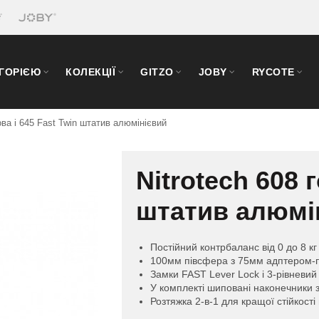
ЕГОРІЄЮ
КОЛЕКЦІЇ
GITZO
JOBY
RYCOTE
ова і 645 Fast Twin штатив алюмінієвий
Nitrotech 608 
штатив алюмі
Постійний контрбаланс від 0 до 8 кг
100мм півсфера з 75мм адптером-
Замки FAST Lever Lock і 3-рівневий
У комплекті шиповані наконечники 
Розтяжка 2-в-1 для кращої стійкості