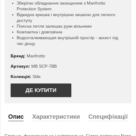
Зберігає обладнання захищеним з Manfrotto
Protection System
Відкидна кришка і внутрішню кишеню для легкого
доступу
Поясна петля залишає руки вільними
Компактна і довговічна
Водооталкивающая внутрішній простір - захист під
час дощу
Бренд:
Manfrotto
Артикул:
MB SCP-7BB
Колекція:
Stile
ДЕ КУПИТИ
Опис
Характеристики
Специфікації
Стильна, функціональна і універсальна. Сумка-патронаш Nano