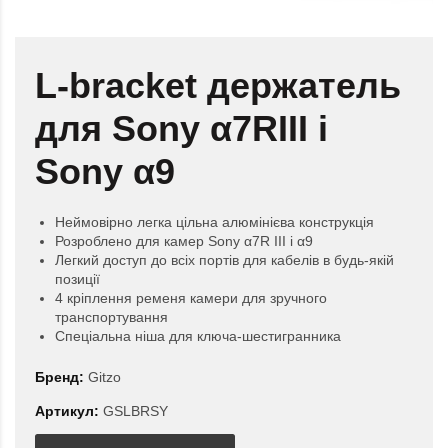
L-bracket держатель
для Sony α7RIII і
Sony α9
Неймовірно легка цільна алюмінієва конструкція
Розроблено для камер Sony α7R III і α9
Легкий доступ до всіх портів для кабелів в будь-якій
позиції
4 кріплення ременя камери для зручного
транспортування
Спеціальна ніша для ключа-шестигранника
Бренд:
Gitzo
Артикул:
GSLBRSY