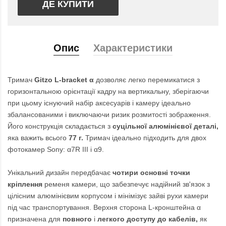
ДЕ КУПИТИ
Опис
Характеристики
Тримач
Gitzo L-bracket α
дозволяє легко перемикатися з
горизонтальною орієнтації кадру на вертикальну, зберігаючи
при цьому існуючий набір аксесуарів і камеру ідеально
збалансованими і виключаючи ризик розмитості зображення.
Його конструкція складається з
суцільної алюмінієвої деталі,
яка важить всього
77 г.
Тримач ідеально підходить для двох
фотокамер Sony: α7R III і α9.
Унікальний дизайн передбачає
чотири основні точки
кріплення
ременя камери, що забезпечує надійний зв'язок з
цілісним алюмінієвим корпусом і мінімізує зайві рухи камери
під час транспортування. Верхня сторона L-кронштейна α
призначена для
повного
і
легкого доступу до кабелів,
як