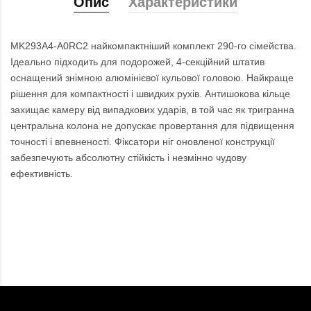
Опис
Характеристики
MK293A4-A0RC2 найкомпактніший комплект 290-го сімейства.
Ідеально підходить для подорожей, 4-секційний штатив
оснащений знімною алюмінієвої кульової головою. Найкраще
рішення для компактності і швидких рухів. Антишокова кільце
захищає камеру від випадкових ударів, в той час як тригранна
центральна колона не допускає провертання для підвищення
точності і впевненості. Фіксатори ніг оновленої конструкції
забезпечують абсолютну стійкість і незмінно чудову
ефективність.