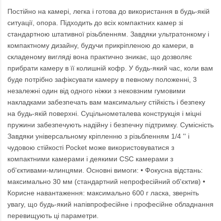
Постійно на камері, легка і готова до використання в будь-якій
ситуації, опора. Підходить до всіх компактних камер зі
стандартною штативної різьбленням. Завдяки ультратонкому і
компактному дизайну, будучи прикріпленою до камери, в
складеному вигляді вона практично зникає, що дозволяє
прибрати камеру в її колишній кофр. У будь-який час, коли вам
буде потрібно зафіксувати камеру в певному положенні, 3
незалежні один від одного ніжки з нековзним гумовими
накладками забезпечать вам максимальну стійкість і безпеку
на будь-якій поверхні. Суцільнометалева конструкція і міцні
пружини забезпечують надійну і безпечну підтримку. Сумісність
Завдяки універсальному кріпленню з різьбленням 1/4 '' і
чудовою стійкості Pocket може використовуватися з
компактними камерами і деякими CSC камерами з
об'єктивами-млинцями. Основні вимоги: • Фокусна відстань:
максимально 30 мм (стандартний непрофесійний об'єктив) •
Корисне навантаження: максимально 600 г ласка, зверніть
увагу, що будь-який напівпрофесійне і професійне обладнання
перевищують ці параметри.