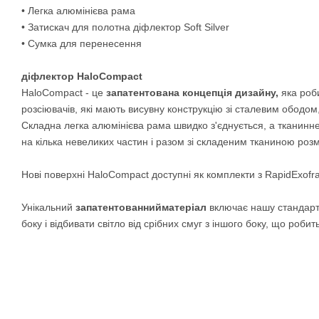
• Легка алюмінієва рама
• Затискач для полотна діфлектор Soft Silver
• Сумка для перенесення
діфлектор HaloCompact
HaloCompact - це
запатентована концепція дизайну,
яка роби
розсіювачів, які мають висувну конструкцію зі сталевим ободо
Складна легка алюмінієва рама швидко з'єднується, а тканинн
на кілька невеликих частин і разом зі складеним тканиною роз
Нові поверхні HaloCompact доступні як комплекти з RapidExofra
Унікальний
запатентованнийматеріал
включає нашу стандар
боку і відбивати світло від срібних смуг з іншого боку, що роб