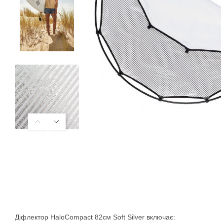
Діфлектор HaloCompact 82см Soft Silver включає: