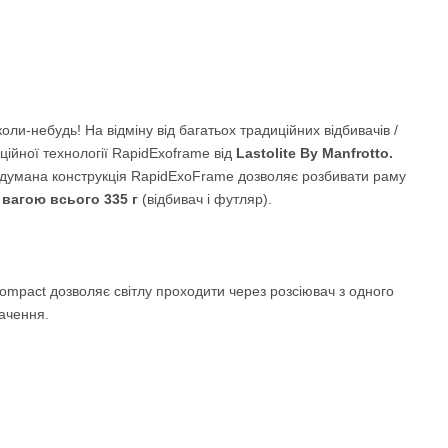
ли-небудь! На відміну від багатьох традиційних відбивачів /
ційної технології RapidExoframe від
Lastolite By Manfrotto.
родумана конструкція RapidExoFrame дозволяє розбивати раму
м
вагою всього 335 г
(відбивач і футляр).
ompact дозволяє світлу проходити через розсіювач з одного
начення.