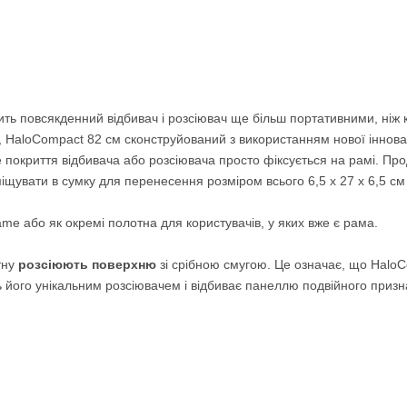
ть повсякденний відбивач і розсіювач ще більш портативними, ніж ко
м, HaloCompact 82 см сконструйований з використанням нової іннова
е покриття відбивача або розсіювача просто фіксується на рамі. П
міщувати в сумку для перенесення розміром всього 6,5 x 27 x 6,5 с
me або як окремі полотна для користувачів, у яких вже є рама.
тну
розсіюють поверхню
зі срібною смугою. Це означає, що HaloC
ить його унікальним розсіювачем і відбиває панеллю подвійного приз