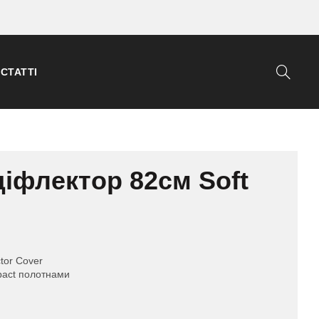
СТАТТІ
іфлектор 82см Soft
ctor Cover
pact полотнами