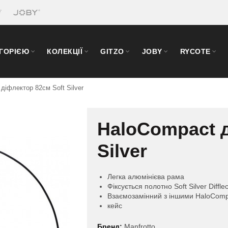
ЕГОРІЄЮ
КОЛЕКЦІЇ
GITZO
JOBY
RYCOTE
діфлектор 82см Soft Silver
HaloCompact д
Silver
Легка алюмінієва рама
Фіксується полотно Soft Silver Diffle
Взаємозамінний з іншими HaloCom
кейс
Бренд:
Manfrotto