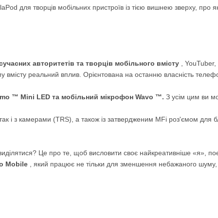
laPod для творців мобільних пристроїв із тією вишнею зверху, про я
сучасних авторитетів та творців мобільного вмісту
, YouTuber,
вмісту реальний вплив. Орієнтована на останню власність телефону
eamo ™ Mini LED та мобільний мікрофон Wavo ™.
З усім цим ви мо
ак і з камерами (TRS), а також із затвердженим MFi роз'ємом для 
 виділятися? Це про те, щоб висловити своє найкреативніше «я», п
o Mobile
, який працює не тільки для зменшення небажаного шуму, 