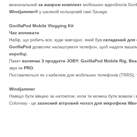
визначальний
за жанром комплект
мобільних відеоблогів Goril
Windjammer®
у шаленій кольоровій гамі Savage.
GorillaPod Mobile Vlogging Kit
Час впливати
Набір, що робить все, куди завгодно, який був
складений для 
GorillaPod
дозволяє налаштувати телефон, щоб надати вашому 
коробці.
Пакет
включає 3 продукти JOBY: GorillaPod Mobile Rig, B
звук як
PRO.
Поставляється як з кабелем для мобільних телефонів (TRRS), т
Windjammer
Навіщо бути вівцею за натовпом, коли ти можеш бути вовком і
Colorway - це
захисний вітровий чохол для мікрофона Wav