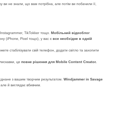
ку ви не знали, що вам потрібна, але потім ви побачили її,
 Instagrammer, TikTokker тощо.
Мобільний відеоблог
 (iPhone, Pixel тощо), у вас є
все необхідне в одній
жете стабілізувати свій телефон, додати світло та захопити
блискавки, це
повне рішення для Mobile Content Creator.
оєднане з вашим творчим результатом.
Windjammer in Savage
але й виглядає вбивчим.