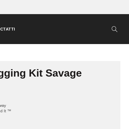
СТАТТІ
gging Kit Savage
иву
d It ™