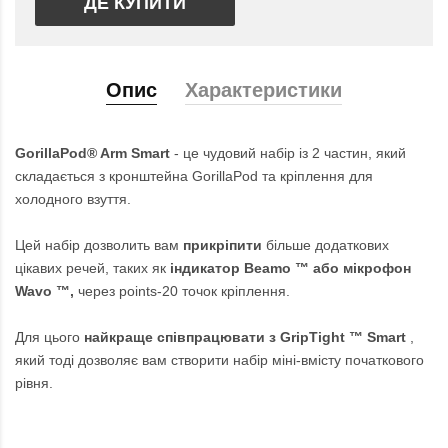
ДЕ КУПИТИ
Опис
Характеристики
GorillaPod® Arm Smart
- це чудовий набір із 2 частин, який
складається з кронштейна GorillaPod та кріплення для
холодного взуття.
Цей набір дозволить вам
прикріпити
більше додаткових
цікавих речей, таких як
індикатор Beamo ™ або мікрофон
Wavo ™,
через points-20 точок кріплення.
Для цього
найкраще співпрацювати з GripTight ™ Smart
,
який тоді дозволяє вам створити набір міні-вмісту початкового
рівня.