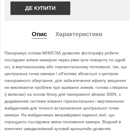
ДЕ КУПИТИ
Опис
Характеристики
Панорамує голова MH057A5 дозволяє фотографу робити
послідовні знімки камерою через рівні кути повороту по одній
осі, в вертикальному або горизонтальному положенні, так, що
центральна точка камери / об'єктива збігається з центром
панорамного обертання, для забезпечення ефекту зміщення
не викликаючи проблем при зшиванні знімків. голова створена
(і включає) на основі блоку для панорамної зйомки 300N, з
додаванням системи ковзних горизонтальних і вертикальних
майданчиків для точного встановлення центральної точки
камери. На майданчиках вигравірувані індексні лінії, що
спрощують послідовна зміна положення камери. Вхідний в
комплект швидкознімний кутовий кронштейн дозволяє