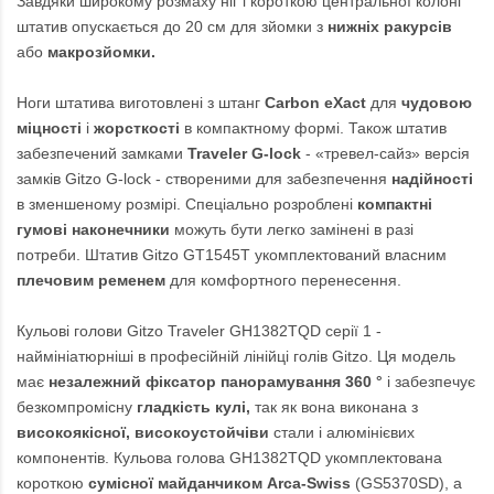
Завдяки широкому розмаху ніг і короткою центральної колоні
штатив опускається до 20 см для зйомки з
нижніх ракурсів
або
макрозйомки.
Ноги штатива виготовлені з штанг
Carbon eXact
для
чудовою
міцності
і
жорсткості
в компактному формі. Також штатив
забезпечений замками
Traveler G-lock
- «тревел-сайз» версія
замків Gitzo G-lock - створеними для забезпечення
надійності
в зменшеному розмірі. Спеціально розроблені
компактні
гумові наконечники
можуть бути легко замінені в разі
потреби. Штатив Gitzo GT1545T укомплектований власним
плечовим ременем
для комфортного перенесення.
Кульові голови Gitzo Traveler GH1382TQD серії 1 -
наймініатюрніші в професійній лінійці голів Gitzo. Ця модель
має
незалежний фіксатор панорамування 360 °
і забезпечує
безкомпромісну
гладкість кулі,
так як вона виконана з
високоякісної,
високоустойчіви
стали і алюмінієвих
компонентів. Кульова голова GH1382TQD укомплектована
короткою
сумісної майданчиком Arca-Swiss
(GS5370SD), а