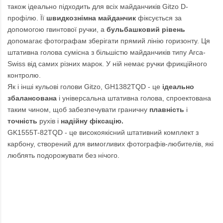
також ідеально підходить для всіх майданчиків Gitzo D-
профілю. Її
швидкознімна майданчик
фіксується за
допомогою гвинтової ручки, а
бульбашковий рівень
допомагає фотографам зберігати прямий лінію горизонту. Ця
штативна голова сумісна з більшістю майданчиків типу Arca-
Swiss від самих різних марок. У ній немає ручки фрикційного
контролю.
Як і інші кульові голови Gitzo, GH1382TQD - це
ідеально
збалансована
і універсальна штативна голова, спроектована
таким чином, щоб забезпечувати граничну
плавність
і
точність
рухів і
надійну фіксацію.
GK1555T-82TQD - це високоякісний штативний комплект з
карбону, створений для вимогливих фотографів-любителів, які
люблять подорожувати без нічого.