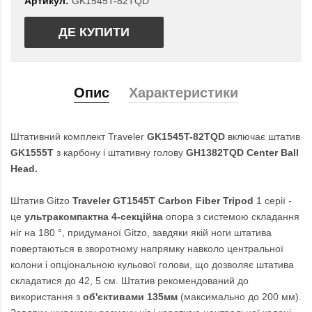
Артикул:
GK1545T-82TQD
ДЕ КУПИТИ
Опис
Характеристики
Штативний комплект Traveler
GK1545T-82TQD
включає штатив
GK1555T
з карбону і штативну голову
GH1382TQD Center Ball
Head.
Штатив Gitzo
Traveler GT1545T Carbon Fiber Tripod
1 серії -
це
ультракомпактна 4-секційна
опора з системою складання
ніг на 180 °, придуманої Gitzo, завдяки якій ноги штатива
повертаються в зворотному напрямку навколо центральної
колони і опціональною кульової голови, що дозволяє штатива
складатися до 42, 5 см. Штатив рекомендований до
використання з
об'єктивами 135мм
(максимально до 200 мм).