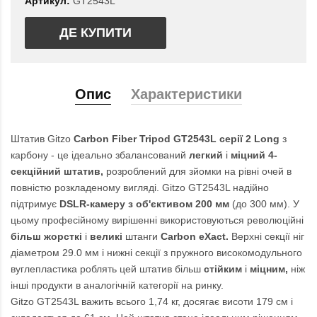
Артикул:
GT2543L
ДЕ КУПИТИ
Опис
Характеристики
Штатив Gitzo
Carbon Fiber Tripod GT2543L серії 2 Long
з
карбону - це ідеально збалансований
легкий
і
міцний 4-
секційний штатив,
розроблений для зйомки на рівні очей в
повністю розкладеному вигляді. Gitzo GT2543L надійно
підтримує
DSLR-камеру з об'єктивом 200 мм
(до 300 мм). У
цьому професійному вирішенні використовуються революційні
більш жорсткі
і
великі
штанги
Carbon eXact.
Верхні секції ніг
діаметром 29.0 мм і нижні секції з пружного високомодульного
вуглепластика роблять цей штатив більш
стійким
і
міцним,
ніж
інші продукти в аналогічній категорії на ринку.
Gitzo GT2543L важить всього 1,74 кг, досягає висоти 179 см і