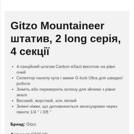
Gitzo Mountaineer
штатив, 2 long серія,
4 секції
4-секційний штатив Carbon eXact висотою на рівні
очей
Селектор нахилу кута і замки G-lock Ultra для швидкої
роботи
Зніміть або переверніть колону для зйомки з рівня
землі
Високий, жорсткий, але легкий
Знімні ніжки, що доповнюються аксесуарами через
гвинти 1/4 '' і 3/8 ''
Бренд:
Gitzo