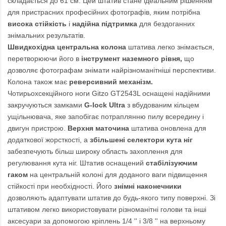
складається до 61 см. Цей штатив стане ідеальним рішенням
для пристрасних професійних фотографів, яким потрібна
висока стійкість
і
надійна підтримка
для бездоганних
знімальних результатів.
Швидкохідна центральна колона
штатива легко знімається,
перетворюючи його в
інструмент наземного рівня,
що
дозволяє фотографам знімати найрізноманітніші перспективи.
Колона також має
реверсивний механізм.
Чотирьохсекційного ноги Gitzo GT2543L оснащені надійними
закручуються замками
G-lock Ultra
з вбудованим кільцем
ущільнювача, яке запобігає потраплянню пилу всередину і
двигун пристрою.
Верхня маточина
штатива оновлена для
додаткової жорсткості, а
збільшені селектори кута ніг
забезпечують більш широку область захоплення для
регулювання кута ніг. Штатив оснащений
стабілізуючим
гаком
на центральній колоні для доданого ваги підвищення
стійкості при необхідності. Його
знімні наконечники
дозволяють адаптувати штатив до будь-якого типу поверхні. Зі
штативом легко використовувати різноманітні голови та інші
аксесуари за допомогою кріплень 1/4 '' і 3/8 '' на верхньому