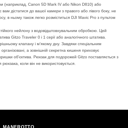
ри (наприклад, Canon 5D Mark IV або Nikon D810) або
 вам дістатися до вашої камери з правого або лівого боку, не
су, в ньому також легко розміститься DJI Mavic Pro з пультом
остійкого нейлону з водовідштовхувальним обробкою. Цей
а Gitzo Traveler 0 і 1 серії або аналогічного штатива.
трішньому клапану і м'якому дну. Завдяки спеціальним
е організовані, а зовнішній секретна кишеня приховує
кришки об'єктива. Рюкзак для подорожей Gitzo поставляється з
рюкзака, коли він не використовується.
MANFROTTO