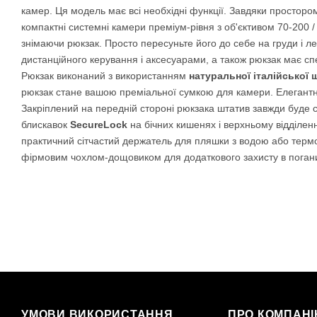
камер. Ця модель має всі необхідні функції. Завдяки простор
компактні системні камери преміум-рівня з об'єктивом 70-200 /
знімаючи рюкзак. Просто пересуньте його до себе на груди і ле
дистанційного керування і аксесуарами, а також рюкзак має сп
Рюкзак виконаний з використанням
натуральної італійської 
рюкзак стане вашою преміальної сумкою для камери. Елегантна 
Закріплений на передній стороні рюкзака штатив завжди буде с
блискавок
SecureLock
на бічних кишенях і верхньому відділенн
практичний сітчастий держатель для пляшки з водою або термос
фірмовим чохлом-дощовиком для додаткового захисту в поганих
УМОВИ ВИКОРИСТАННЯ
ПРО КОМПАН