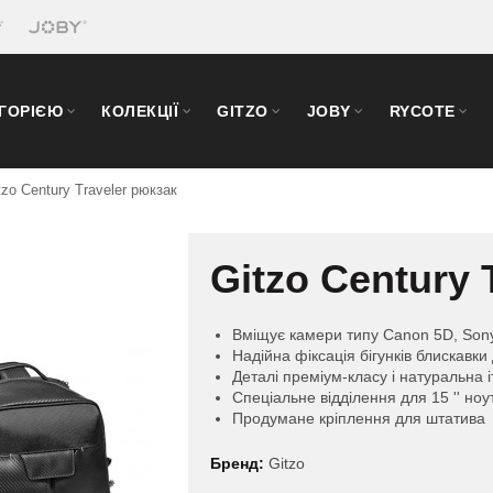
ЕГОРІЄЮ
КОЛЕКЦІЇ
GITZO
JOBY
RYCOTE
tzo Century Traveler рюкзак
Gitzo Century 
Вміщує камери типу Canon 5D, Sony
Надійна фіксація бігунків блискавки
Деталі преміум-класу і натуральна і
Спеціальне відділення для 15 '' ноу
Продумане кріплення для штатива
Бренд:
Gitzo