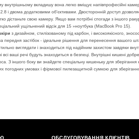
ому внутрішньому вкладишу вона легко вміщує напівпрофесійні каме
 2.8 і двома додатковими об'єктивами. Двосторонній доступ дозволяє
гко дістаньте свою камеру. Якщо вам потрібні спогади з іншого ракур
еціальний ущільнений відсік для 15 »ноутбука (MacBook Pro 15).
шкіри
з дизайном, стилізованому під карбон, і високоякісного, знос
передня застібок - ідеальне рішення для перенесення вашого штатив
тильно виглядати і знаходиться під надійним захистом завдяки вну
і всі ваші речі будуть знаходиться в безпеці. Внутрішні кишені добр
а. З іншого боку ви знайдете спеціальну кишеньку для зберігання 
 погодних умовах і фірмової пилезащитной сумкою для зберігання 
ІЮ
ОБСЛУГОВУВАННЯ КЛІЄНТІВ