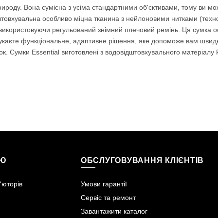
рироду. Вона сумісна з усіма стандартними об'єктивами, тому ви м
штовхувальна особливо міцна тканина з нейлоновими нитками (технолог
, використовуючи регульований знімний плечовий ремінь. Ця сумка
 шукаєте функціональне, адаптивне рішення, яке допоможе вам швидко
ок. Сумки Essential виготовлені з водовідштовхувального матеріалу 
ІЮ
ОБСЛУГОВУВАННЯ КЛІЄНТІВ
'юторів
Умови гарантії
Сервіс та ремонт
Завантажити каталог