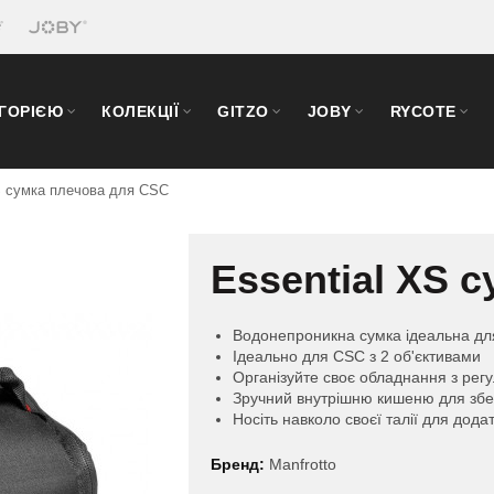
ЕГОРІЄЮ
КОЛЕКЦІЇ
GITZO
JOBY
RYCOTE
S сумка плечова для CSC
Essential XS 
Водонепроникна сумка ідеальна дл
Ідеально для CSC з 2 об'єктивами
Організуйте своє обладнання з рег
Зручний внутрішню кишеню для збе
Носіть навколо своєї талії для дод
Бренд:
Manfrotto