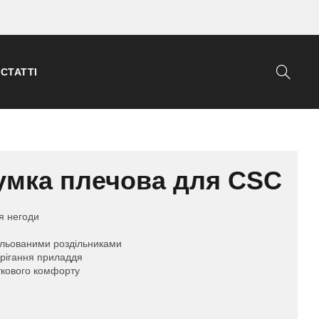
СТАТТІ
сумка плечова для CSC
я негоди
ульованими роздільниками
рігання приладдя
аткового комфорту