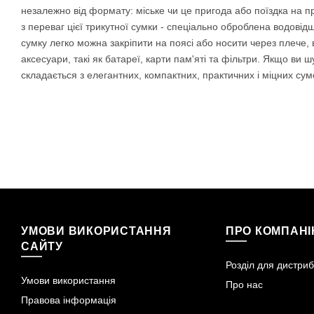
незалежно від формату: міське чи це пригода або поїздка на п
з переваг цієї трикутної сумки - спеціально оброблена водовід
сумку легко можна закріпити на поясі або носити через плече
аксесуари, такі як батареї, карти пам'яті та фільтри. Якщо ви
складається з елегантних, компактних, практичних і міцних сум
УМОВИ ВИКОРИСТАННЯ
ПРО КОМПАН
САЙТУ
Розділ для дистриб
Умови використання
Про нас
Правова інформація