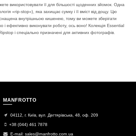
ожете використовувати її для більшості щоденних зйомок. Одна
ія «rip-stop»), яка захищає сумку і її вміст від дощу. Цю
 оснащена внутрішньою кишенею, тому ви можете зберігати
 і ефективно виконувати роботу, ось воно! Колекція Essential
Ripstop і спеціально призначені для активних фотографів.
MANFROTTO
04112, г. Київ, вул. Дегтярівська, 48, оф. 209
+38 (044) 461 7878
E-mail:
sales@manfrotto.com.ua