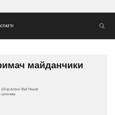
СТАТТІ
римач майданчики
(Grip Action Ball Head)
я штатива