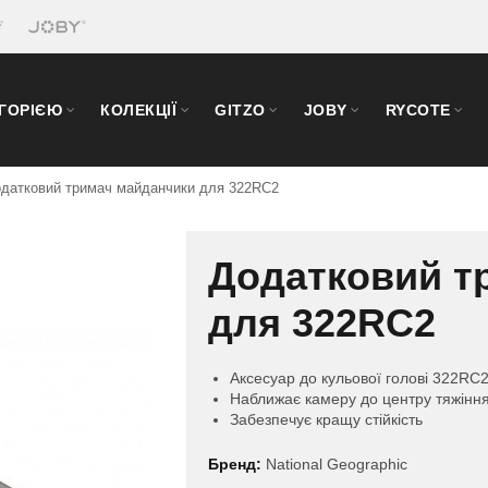
ЕГОРІЄЮ
КОЛЕКЦІЇ
GITZO
JOBY
RYCOTE
датковий тримач майданчики для 322RC2
Додатковий т
для 322RC2
Аксесуар до кульової голові 322RC2 
Наближає камеру до центру тяжінн
Забезпечує кращу стійкість
Бренд:
National Geographic