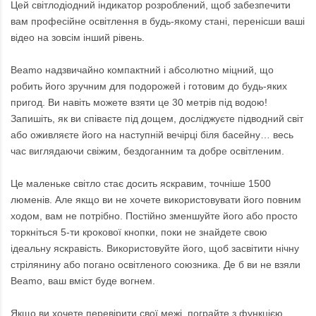
Цей світлодіодний індикатор розроблений, щоб забезпечити
вам професійне освітлення в будь-якому стані, перенісши ваші
відео на зовсім інший рівень.
Beamo надзвичайно компактний і абсолютно міцний, що
робить його зручним для подорожей і готовим до будь-яких
пригод. Ви навіть можете взяти це 30 метрів під водою!
Запишіть, як ви співаєте під дощем, досліджуєте підводний світ
або оживляєте його на наступній вечірці біля басейну… весь
час виглядаючи свіжим, бездоганним та добре освітленим.
Це маленьке світло стає досить яскравим, точніше 1500
люменів. Але якщо ви не хочете використовувати його повним
ходом, вам не потрібно. Постійно зменшуйте його або просто
торкніться 5-ти крокової кнопки, поки не знайдете свою
ідеальну яскравість. Використовуйте його, щоб засвітити нічну
стрілянину або погано освітленого союзника. Де б ви не взяли
Beamo, ваш вміст буде вогнем.
Якщо ви хочете перевірити свої межі, пограйте з функцією