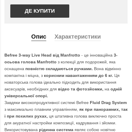
ДЕ КУПИТИ
Опис
Характеристики
Befree 3-way Live Head від Manfrotto
- це інноваційна
3-
осьова голова Manfrotto
з колекції для подорожей, яка
оснащена
повністю складаються ручками.
Вона відмінно
компактна і міцна, з
корисним навантаженням до 6 кг.
Ця
новаторська голова ідеально підходить для використання
аксесуарів, необхідних для
відео та фотозйомки,
на
одній
універсальної опорі.
Завдяки високопродуктивної системі Befree
Fluid Drag System
з максимально плавним управлінням,
як при панорамних, так
і при похилих рухах,
ця штативна голова виключно проста
для акуратної настройки композиції, кадрування і зйомки.
Використовувана
рідинна система
являє собою новітню