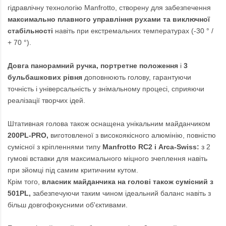
гідравлічну технологію Manfrotto, створену для забезпечення
максимально плавного управління рухами та виключної
стабільності
навіть при екстремальних температурах (-30 ° /
+ 70 °).
Довга панорамний ручка,
портретне положення
і
3
бульбашкових рівня
доповнюють голову, гарантуючи
точність і універсальність у знімальному процесі, сприяючи
реалізації творчих ідей.
Штативная голова також оснащена унікальним майданчиком
200PL-PRO,
виготовленої з високоякісного алюмінію, повністю
сумісної з кріпленнями типу
Manfrotto RC2 і Arca-Swiss:
з 2
гумові вставки для максимального міцного зчеплення навіть
при зйомці під самим критичним кутом.
Крім того,
власник майданчика на голові також сумісний з
501PL,
забезпечуючи таким чином ідеальний баланс навіть з
більш довгофокусними об'єктивами.