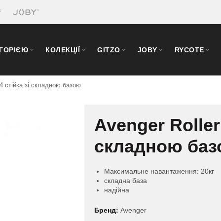
ЕГОРІЄЮ
КОЛЕКЦІЇ
GITZO
JOBY
RYCOTE
34 стійка зі складною базою
Avenger Roller
складною ба
Максимальне навантаження: 20кг
складна база
надійна
Бренд:
Avenger