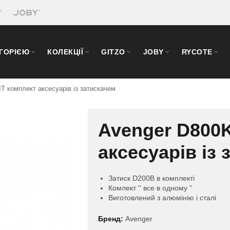
ЕГОРІЄЮ
КОЛЕКЦІЇ
GITZO
JOBY
RYCOTE
T комплект аксесуарів із затискачем
Avenger D800
аксесуарів із
Затиск D200B в комплекті
Комлект '' все в одному ''
Виготовлений з алюмінію і сталі
Бренд:
Avenger