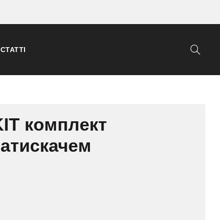
СТАТТІ
KIT комплект
 затискачем