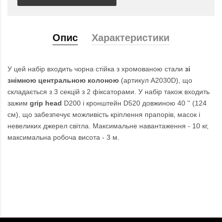
Опис
Характеристики
У цей набір входить чорна стійка з хромованою стали
зі
знімною центральною колоною
(артикул A2030D), що
складається з 3 секцій з 2 фіксаторами. У набір також входить
зажим
grip head
D200 і кронштейн D520 довжиною 40 '' (124
см), що забезпечує можливість кріплення прапорів, масок і
невеликих джерел світла. Максимальне навантаження - 10 кг,
максимальна робоча висота - 3 м.