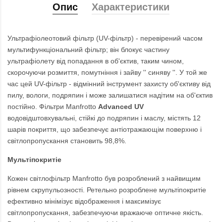
Опис
Характеристики
Ультрафіолеотовий фільтр (UV-фільтр) - перевірений часом
мультифункціональний фільтр; він блокує частину
ультрафіолету від попадання в об'єктив, таким чином,
скорочуючи розмиття, помутніння і зайву '' синяву ''. У той же
час цей UV-фільтр - відмінний інструмент захисту об'єктиву від
пилу, вологи, подряпин і може залишатися надітим на об'єктив
постійно. Фільтри Manfrotto
Advanced UV
водовідштовхувальні, стійкі до подряпин і маслу, містять 12
шарів покриття, що забезпечує антіотражающім поверхню і
світлопропускання становить 98,8%.
Мультіпокритіе
Кожен світлофільтр Manfrotto був розроблений з найвищим
рівнем скрупульозності. Ретельно розроблене мультіпокритіе
ефективно мінімізує відображення і максимізує
світлопропускання, забезпечуючи вражаюче оптичне якість.