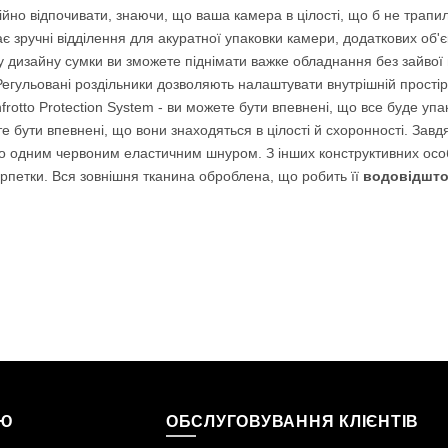
кійно відпочивати, знаючи, що ваша камера в цілості, що б не тра
є зручні відділення для акуратної упаковки камери, додаткових об'єк
у дизайну сумки ви зможете піднімати важке обладнання без зайвої н
гульовані роздільники дозволяють налаштувати внутрішній простір пі
tto Protection System - ви можете бути впевнені, що все буде упако
е бути впевнені, що вони знаходяться в цілості й схоронності. Зав
о одним червоним еластичним шнуром. З інших конструктивних особл
петки. Вся зовнішня тканина оброблена, що робить її
водовідшто
ІЮ
ОБСЛУГОВУВАННЯ КЛІЄНТІВ