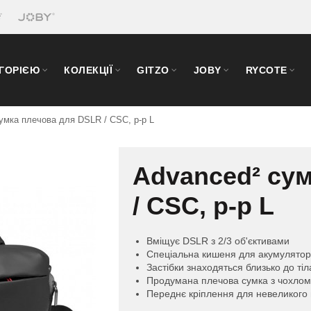
ЕГОРІЄЮ
КОЛЕКЦІЇ
GITZO
JOBY
RYCOTE
умка плечова для DSLR / CSC, р-р L
Advanced² су
/ CSC, р-р L
Вміщує DSLR з 2/3 об'єктивами
Спеціальна кишеня для акумуляторів
Застібки знаходяться близько до ті
Продумана плечова сумка з чохлом
Переднє кріплення для невеликого