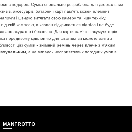
пилося в подорож. Сумка спеціально розроблена для дзеркальних
тивів, аксесуарів, батарей і карт пам'яті, кожен елемент
апруги і швидко витягати свою камеру та іншу техніку,
д свій комплект, а клапан відкривається від тіла і не буде
вано акуратно і безпечно. Для карти пам'яті і акумуляторів
дяки передньому кріпленню для штатива ви можете взяти з
ивості цієї сумки -
знімний ремінь через плече з м'яким
вхувальним,
а на випадок несприятливих погодних умов в
MANFROTTO