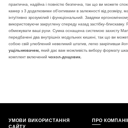
практична, надійна і повністю безпечна, так що ви можете спо
камер з 3 додатковими об'єктивами в залежності від розміру, ма
інтуїтивно зрозумілий і функціональний. Завдяки ергономічном
використовуючи закруглену спереду назад застібку-блискавку. Ре
обмежувати ваші рухи. Сумка оснащена системою захисту Manfro
передбачені два внутрішніх модульних кишені, так що ви может
собою свій улюблений невеликий штатив, легко закріпивши йог
ущільнювачем,
який дає вам можливість вибору формату шкар
комплект включений
чохол-дощовик.
УМОВИ ВИКОРИСТАННЯ
ПРО КОМПАН
САЙТУ