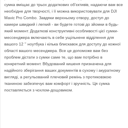
сумка вміщає до трьох додаткових об'єктивів, надаючи вам все
необхідне для творчості, і її можна використовувати для DJI
Mavic Pro Combo. Завдяки верхньому отвору, доступ до
камери швидкий і легкий - ви будете готові до зйомки в будь-
який момент. Додаткові конструктивні особливості цієї сумки-
мессенджера включають в себе ущільнене відділення для
вашого 12 '' ноутбука і кілька блискавок для доступу до кожної
області вашого месенджера. Все це допоможе вам без
проблем дістати з сумки саме те, що вам потрібно в
конкретний момент. Вбудований кишеня призначена для
надійного зберігання ваших документів в сухому і акуратному
вигляді, а регульований плечовий ремінь з протиковзкою
тканиною забезпечує вам комфорт і зручність. Ця сумка
поставляється з чохлом-дощовиком.