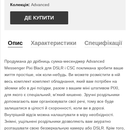
Колекція:
Advanced
ДЕ КУПИТИ
Опис
Характеристики
Специфікації
Продумана до дрібниць сумка-месенджер Advanced
Messenger Pixi Black для DSLR і CSC покликана зробити ваше
життя простіше, ніж коли-небудь. Ви можете розмістити в ній
весь комплект комплект обладнання, який вам потрібен на
зйомки або в дні поїздки, разом з вашим міні штативом PIXI,
для якого є спеціальний, м'який кишеню. Зручні роздільники
допомагають вам організовувати свої речі, тому все буде
залишатися в цілості й схоронності, коли ви в дорозі.
Внутрішній відсік можна налаштувати в міру необхідності.
Знімні, ущільнені роздільники дозволяють вам акуратно
розташувати свою беззеркальную камеру або DSLR. Крім того,