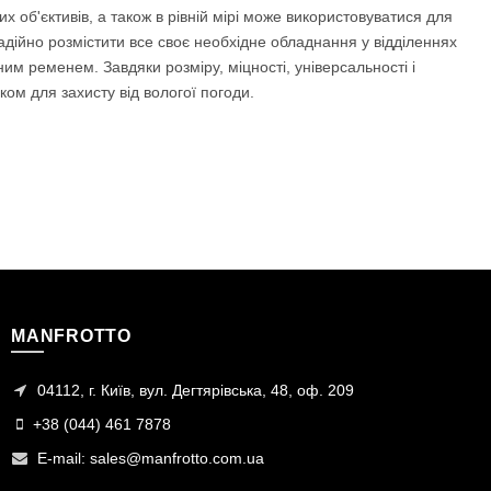
х об'єктивів, а також в рівній мірі може використовуватися для
дійно розмістити все своє необхідне обладнання у відділеннях
им ременем. Завдяки розміру, міцності, універсальності і
ом для захисту від вологої погоди.
MANFROTTO
04112, г. Київ, вул. Дегтярівська, 48, оф. 209
+38 (044) 461 7878
E-mail:
sales@manfrotto.com.ua