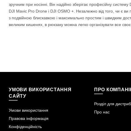
зручним при носінні. Він надійно зберігає професійну систему D
DJI Mavic Pro Drone і DJI OSMO +. Незалежно від того, чи є 
з подвійною блискавкою і максимально простим і швидким досту
великим кишенях, в рюкзаку можна легко організувати все сво
УМОВИ ВИКОРИСТАННЯ
ПРО КОМПАН
САЙТУ
Розділ для дистриб
Умови використання
Про нас
Правова інформація
Конфіденційність