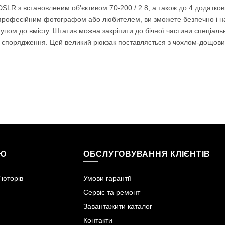
SLR з встановленим об'єктивом 70-200 / 2.8, а також до 4 додаткови
ви професійним фотографом або любителем, ви зможете безпечно і на
пом до вмісту. Штатив можна закріпити до бічної частини спеціальн
є спорядження. Цей великий рюкзак поставляється з чохлом-дощовик
ІЮ
ОБСЛУГОВУВАННЯ КЛІЄНТІВ
'юторів
Умови гарантії
Сервіс та ремонт
Завантажити каталог
Контакти