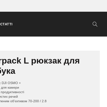
СТАТТІ
pack L рюкзак для
бука
юс DJI OSMO +
к для камери
 продуктивності
бистих речей
еним об'єктивом 70-200 / 2.8