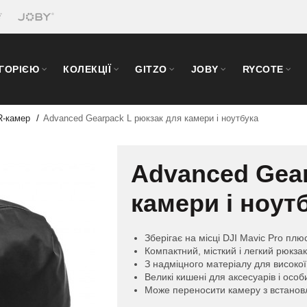
ЕГОРІЄЮ
КОЛЕКЦІЇ
GITZO
JOBY
RYCOTE
R-камер
Advanced Gearpack L рюкзак для камери і ноутбука
Advanced Gear
камери і ноут
Зберігає на місці DJI Mavic Pro пл
Компактний, місткий і легкий рюкза
З надміцного матеріалу для високої
Великі кишені для аксесуарів і осо
Може переносити камеру з встановл